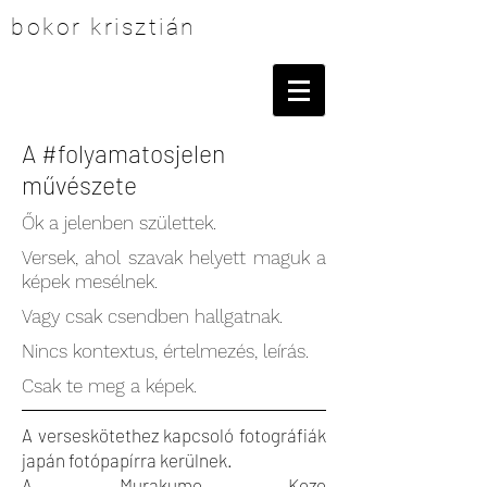
bokor krisztián
A #folyamatosjelen
művészete
Ők a jelenben születtek.
Versek, ahol szavak helyett maguk a
képek mesélnek.
Vagy csak csendben hallgatnak.
Nincs kontextus, értelmezés, leírás.
Csak te meg a képek.
A verseskötethez kapcsoló fotográfiák
japán fotópapírra kerülnek.
A Murakumo Kozo