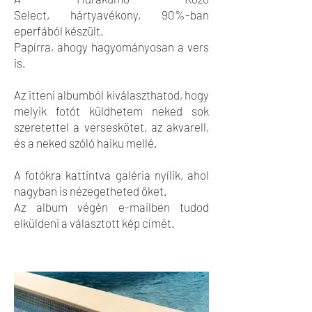
Select, hártyavékony, 90%-ban
eperfából készült.
Papírra, ahogy hagyományosan a vers
is.
Az itteni albumból kiválaszthatod, hogy
melyik fotót küldhetem neked sok
szeretettel a verseskötet, az akvarell,
és a neked szóló haiku mellé.
A fotókra kattintva galéria nyílik, ahol
nagyban is nézegetheted őket.
Az album végén e-mailben tudod
elküldeni a választott kép címét.