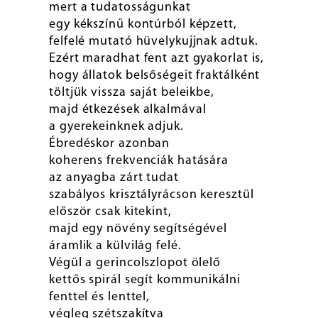
mert a tudatosságunkat
egy kékszínű kontúrból képzett,
felfelé mutató hüvelykujjnak adtuk.
Ezért maradhat fent azt gyakorlat is,
hogy állatok belsőségeit fraktálként
töltjük vissza saját beleikbe,
majd étkezések alkalmával
a gyerekeinknek adjuk.
Ébredéskor azonban
koherens frekvenciák hatására
az anyagba zárt tudat
szabályos krisztályrácson keresztül
először csak kitekint,
majd egy növény segítségével
áramlik a külvilág felé.
Végül a gerincolszlopot ölelő
kettős spirál segít kommunikálni
fenttel és lenttel,
végleg szétszakítva