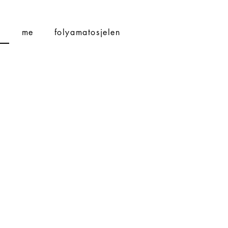
S
me
folyamatosjelen