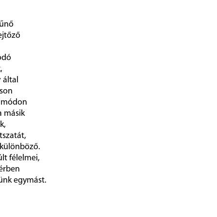
tűnő
ejtőző
ódó
,
által
áson
en módon
a másik
k,
tszatát,
 különböző.
t félelmei,
térben
nünk egymást.