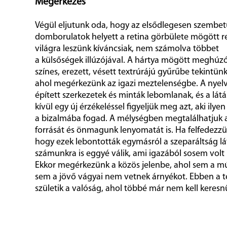
Megérkezés
Végül eljutunk oda, hogy az elsődlegesen szembe
domborulatok helyett a retina görbülete mögött r
világra leszünk kíváncsiak, nem számolva többet
a külsőségek illúzójával. A hártya mögött meghúz
színes, erezett, vésett textrúrájú gyűrűbe tekintünk
ahol megérkezünk az igazi meztelenségbe. A nyelv 
épített szerkezetek és minták lebomlanak, és a lát
kívül egy új érzékeléssel figyeljük meg azt, aki ily
a bizalmába fogad. A mélységben megtalálhatjuk 
forrását és önmagunk lenyomatát is. Ha felfedezzü
hogy ezek lebontották egymásról a szeparáltság lá
számunkra is eggyé válik, ami igazából sosem volt
Ekkor megérkezünk a közös jelenbe, ahol sem a múl
sem a jövő vágyai nem vetnek árnyékot. Ebben a 
születik a valóság, ahol többé már nem kell keres