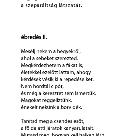
a szeparáltság látszatát.
ébredés II.
Mesélj nekem a hegyekről,
ahol a sebeket szerezted.
Megkérdezhetem a fákat is;
életekkel ezelőtt láttam, ahogy
kérdések vésik ki a repedéseiket.
Nem hordtál cipőt,
és még a keresztet sem ismertük.
Magokat reggeliztünk,
énekelt nekünk a borvidék.
Tanítsd meg a csendes esőt,
a földalatti járatok kanyarulatait.
Mutasd meg, hogyan kell halkan járni